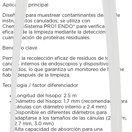
Aplicación principal
Diseñado para muestrear contaminantes dentro de
instrumentos canulados; se utiliza con
ChemdyeSistema PRO1 ENDO® para verificar la
eficacia de la limpieza mediante la detección y
cuantificación de proteínas residuales.
Beneficio clave
Permite la recolección eficaz de residuos de los
canales internos de endoscopios y dispositivos
canulados, lo que garantiza un monitoreo de higiene
fiable después de la limpieza.
Tecnología / factor diferenciador
Longitud del hisopo: 2.5 m
Diámetro del hisopo: 1.7 mm (recomendado para
cánulas con diámetro interno ≥ 2.4 mm)
Disponible en diferentes diámetros para
adaptarse a los tamaños de las cánulas (2.0 mm,
2.7 mm, 3.0 mm)
Alta capacidad de absorción para una