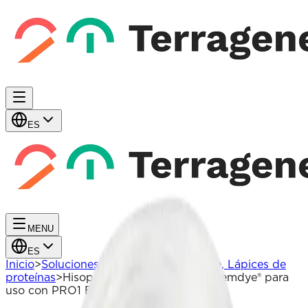
ES
MENU
ES
Inicio
>
Soluciones
>
Monitoreo de Higiene, Lápices de
proteínas
>
Hisopos de alta absorción Chemdye® para
uso con PRO1 ENDO