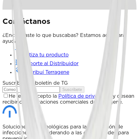
Contáctanos
¿Encontraste lo que buscabas? Estamos aquí para
ayudarte.
cotiza tu producto
Soporte al Distribuidor
Distribuí Terragene
Suscríbete al boletín de TG
Suscríbete
He leído y acepto la
Política de privacidad
y desean
recibir comunicaciones comerciales de Terragene.
Soluciones biotecnológicas para la prevención de
infecciones | Empoderando a las comunidades para
prevenir infecciones.