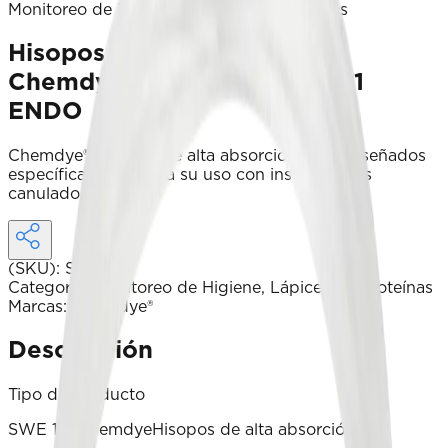
Monitoreo de Higiene, Lápices de proteínas
Hisopos de alta absorción
Chemdye® para uso con PRO1
ENDO
Chemdye® Hisopos de alta absorción SWE diseñados
específicamente para su uso con instrumentos
canulados.
(SKU)
:
SWE-1.7
Categoría
:
Monitoreo de Higiene, Lápices de proteínas
Marcas
:
Chemdye®
Descripción
Tipo de producto
SWE 1.7 ChemdyeHisopos de alta absorción ®