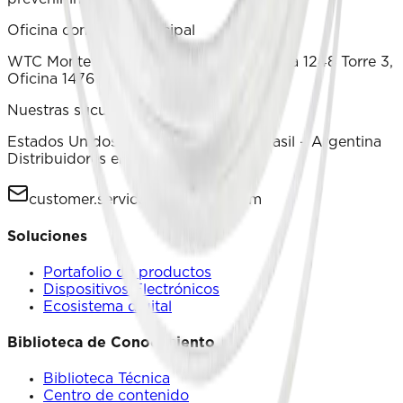
Oficina comercial principal
WTC Montevideo Luis Alberto de Herrera 1248 Torre 3,
Oficina 1476 Montevideo – Uruguay
Nuestras sucursales
Estados Unidos – México – China – Brasil – Argentina
Distribuidores en más de 70 países
customer.service@terragene.com
Soluciones
Portafolio de productos
Dispositivos Electrónicos
Ecosistema digital
Biblioteca de Conocimiento
Biblioteca Técnica
Centro de contenido